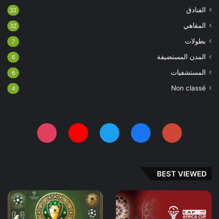
الفنادق
32
المقاهي
32
بطولات
7
المدن المستضيفة
6
المستشفيات
6
Non classé
4
BEST VIEWED