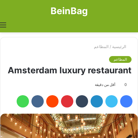
BeinBag
بحث
الوضع
ا
عن
المظل
الرئيسية
/
المطاعم
المطاعم
Amsterdam luxury restaurant
0
أقل من دقيقة
فيسبوك
تويتر
لينكدإن
بينتيريست
واتساب