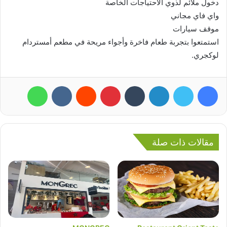
دخول ملائم لذوي الاحتياجات الخاصة
واي فاي مجاني
موقف سيارات
استمتعوا بتجربة طعام فاخرة وأجواء مريحة في مطعم أمستردام
لوكجري.
فيسبوك
تويتر
لينكدإن
بينتيريست
واتساب
مقالات ذات صلة