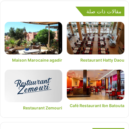
مقالات ذات صلة
Maison Marocaine agadir
Restaurant Hatty Daou
Café Restaurant Ibn Batouta
Restaurant Zemouri