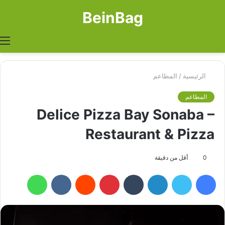
BeinBag
بحث
الوضع
ا
عن
المظل
الرئيسية
/
المطاعم
المطاعم
Delice Pizza Bay Sonaba –
Restaurant & Pizza
0
أقل من دقيقة
فيسبوك
تويتر
لينكدإن
بينتيريست
واتساب