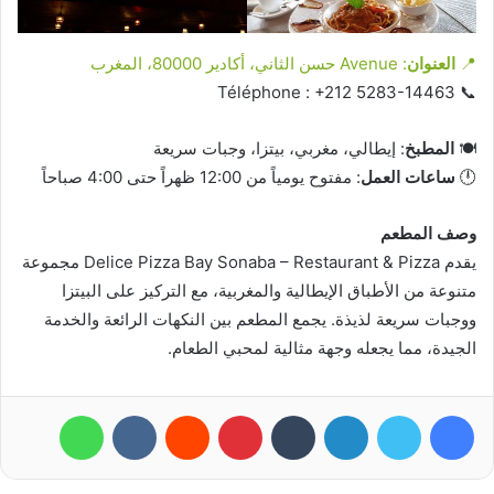
📍
العنوان
: Avenue حسن الثاني، أكادير 80000، المغرب
📞 Téléphone : +212 5283-14463
🍽️
المطبخ
: إيطالي، مغربي، بيتزا، وجبات سريعة
🕛
ساعات العمل
: مفتوح يومياً من 12:00 ظهراً حتى 4:00 صباحاً
وصف المطعم
يقدم Delice Pizza Bay Sonaba – Restaurant & Pizza مجموعة
متنوعة من الأطباق الإيطالية والمغربية، مع التركيز على البيتزا
ووجبات سريعة لذيذة. يجمع المطعم بين النكهات الرائعة والخدمة
الجيدة، مما يجعله وجهة مثالية لمحبي الطعام.
فيسبوك
تويتر
لينكدإن
بينتيريست
واتساب