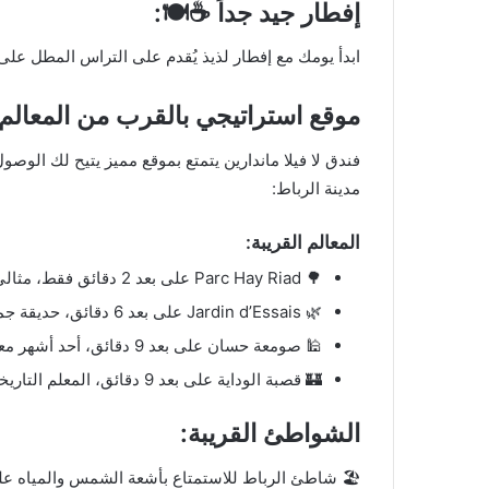
إفطار جيد جداً
☕🍽️:
ابدأ يومك مع إفطار لذيذ يُقدم على التراس المطل على
موقع استراتيجي بالقرب من المعالم 
فندق لا فيلا ماندارين يتمتع بموقع مميز يتيح لك الوصو
مدينة الرباط:
المعالم القريبة:
🌳 Parc Hay Riad على بعد 2 دقائق فقط، مثالي للنزهات والاستمتاع بالهواء النقي.
🌿 Jardin d’Essais على بعد 6 دقائق، حديقة جميلة للاستمتاع بالطبيعة.
🕌 صومعة حسان على بعد 9 دقائق، أحد أشهر معالم الرباط التاريخية.
🏰 قصبة الوداية على بعد 9 دقائق، المعلم التاريخي الساحر.
الشواطئ القريبة:
🏖️ شاطئ الرباط للاستمتاع بأشعة الشمس والمياه على بعد 9