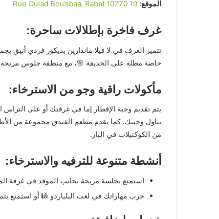
الموقع:
19 Rue Oulad Bou’sbaa, Rabat 10770
غرف فاخرة بإطلالات ساحرة:
تتميز الغرف في لا فيلا ماندارين بديكور فردي أنيق ي
خاصة مطلة على الحديقة 🌸، مع منطقة جلوس مريحة مزودة بتلفزيون LCD لو
مأكولات راقية وجو من الاسترخاء:
يتم تقديم وجبة الإفطار إما في غرفتك أو على التراس ال
تناول وجبتك. كما يقدم مطعم الفندق مجموعة من الأطب
من الكوكتيلات في البار.
أنشطة متنوعة للترفيه والاسترخاء:
استمتع بجلسة مريحة بجانب الموقد في غرفة المع
جرب مهاراتك في لعب البلياردو 🎱 أو استمتع بتمر