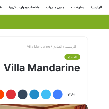
الرئيسية
بطولات
جدول مباريات
ملخصات ومهارات كروية
شر
الرئيسية
/
الفنادق
/
Villa Mandarine
الفنادق
Villa Mandarine
فيسبوك
تويتر
لينكدإن
بينتي
شاركها