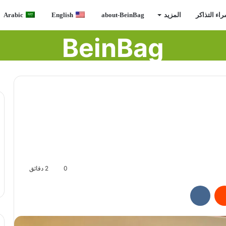
اء التذاكر
المزيد
about-BeinBag
English
Arabic
BeinBag
0
2 دقائق
ريست