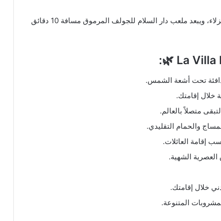
يوفر الفندق مواقف سيارات خاصة مجانية 🚗 لراحة النزلاء، ويبعد ملعب دار السلام للجولف المرموق مسافة 10 دقائق
🌿:
دافئة تحت أشعة الشمس.
 خلال إقامتك.
بقى متصلاً بالعالم.
لمساج والحمام التقليدي.
ب إقامة العائلات.
العصرية الشهية.
دني خلال إقامتك.
لمشروبات المتنوعة.