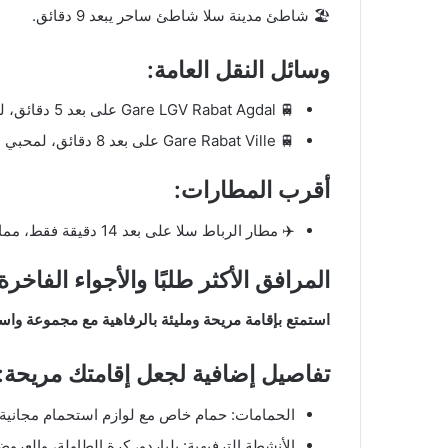
🏖️ شاطئ مدينة سلا شاطئ ساحر يبعد 9 دقائق.
وسائل النقل العامة:
🚆 Gare LGV Rabat Agdal على بعد 5 دقائق، للوصول السريع إلى أماكن أخرى.
🚆 Gare Rabat Ville على بعد 8 دقائق، لمحبي التنقل بالقطار.
أقرب المطارات:
✈️ مطار الرباط سلا على بعد 14 دقيقة فقط، مما يجعل الوصول إلى الفندق سهلاً ومريحًا.
المرافق الأكثر طلبًا والأجواء الفاخرة
استمتع بإقامة مريحة ومليئة بالرفاهية مع مجموعة واسع
تفاصيل إضافية لجعل إقامتك مريحة:
الحمامات: حمام خاص مع لوازم استحمام مجانية
الأنشطة الترفيهية: بلياردو، كرة الطاولة، والعرو