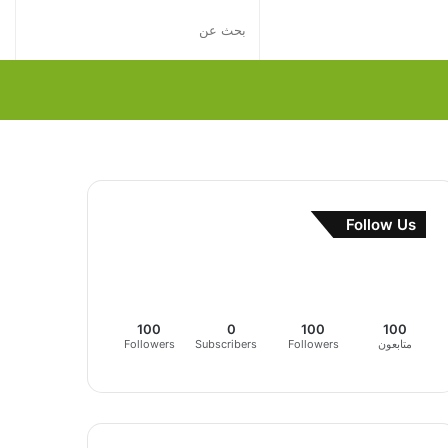
إضافة
بحث
عمود
عن
جانبي
Follow Us
100
0
100
100
متابعون
Followers
Subscribers
Followers