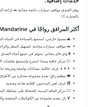
خدمات إضافية:
بالسيارة 🏌️‍♂️.
أكثر المرافق رواجًا في La Villa Mandarine
🌊 مسبح خارجي: استمتع بالسباحة في المياه ال
🚗 مواقف سيارات مجانية: لتسهيل التنقل والراحة
🌐 واي فاي مجاني: متوفر في جميع أنحاء الفندق لت
💆‍♂️ مركز عافية وسبا: استرخِ واستمتع بجلسات ا
👨‍👩‍👧 غرف عائلية: مساحات واسعة ومريحة تناس
🍽️ مطعم راقٍ: يقدم مجموعة مختارة من الأطباق 
🚭 غرف لغير المدخنين: لإقامة هادئة وصحية.
🏋️‍♂️ مركز للياقة البدنية: للحفاظ على نشاطك الب
🍹 بار: يقدم مجموعة من الكوكتيلات المنعشة وا