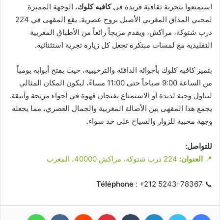
استمتعوا بتجربة ثقافية فريدة في
كافيه كلوك
، الوجهة المميزة
لمحبي المذاق المغربي الأصيل بروح عصرية. يقع المقهى في 224
درب شتوكة، مراكش، ويقدم مزيجاً رائعاً من الأطباق المغربية
التقليدية مع لمسات مبتكرة تجعل كل زيارة تجربة استثنائية.
يتميز كافيه كلوك بأجوائه الدافئة والترحيبية، حيث يفتح أبوابه يومياً
من الساعة 9:00 صباحاً حتى 11:00 مساءً، ليكون المكان المثالي
لتناول وجبة لذيذة أو الاستمتاع بفنجان قهوة في أجواء مريحة وأنيقة.
يجمع هذا المقهى بين الأصالة المغربية والجمال العصري، مما يجعله
وجهة محببة للزوار والسياح على حد سواء.
للتواصل:
📍
العنوان:
224 درب شتوكة، مراكش 40000، المغرب
Téléphone
: +212 5243-78367
📞
فيسبوك
تويتر
لينكدإن
بينتيريست
واتساب