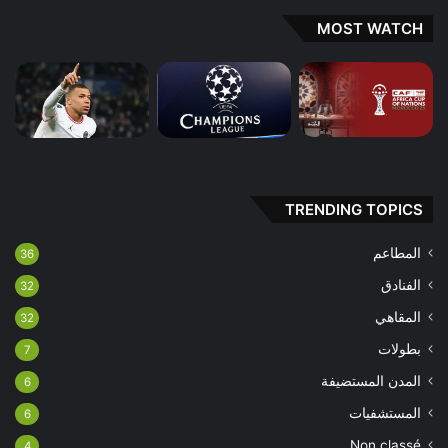
MOST WATCH
TRENDING TOPICS
المطاعم
36
الفنادق
32
المقاهي
32
بطولات
7
المدن المستضيفة
6
المستشفيات
6
Non classé
4