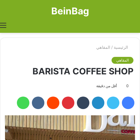
BeinBag
بحث
الوضع
ا
عن
المظل
الرئيسية
/
المقاهي
المقاهي
BARISTA COFFEE SHOP
0
أقل من دقيقة
فيسبوك
تويتر
لينكدإن
بينتيريست
واتساب