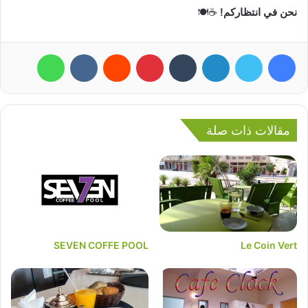
نحن في انتظاركم!
☕️🍽️
فيسبوك
تويتر
لينكدإن
بينتيريست
واتساب
مقالات ذات صلة
SEVEN COFFE POOL
Le Coin Vert