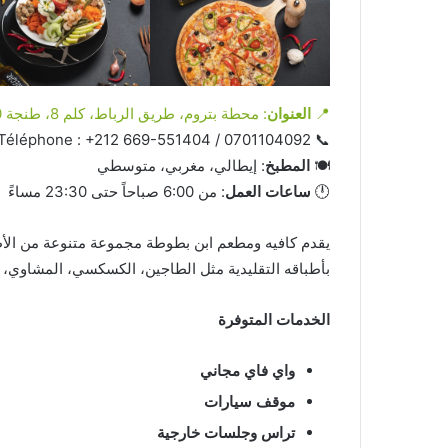
📍
العنوان
: محطة بتروم، طريق الرباط، كلم 8، طنجة 90060، المغرب
📞 Téléphone : +212 669-551404 / 0701104092
🍽️
المطبخ
: إيطالي، مغربي، متوسطي
🕛
ساعات العمل
: من 6:00 صباحاً حتى 23:30 مساءً
يقدم كافيه ومطعم ابن بطوطة مجموعة متنوعة من الأطبا
بأطباقه التقليدية مثل الطاجين، الكسكسي، المشاوي، 
الخدمات المتوفرة
واي فاي مجاني
موقف سيارات
تراس وجلسات خارجية