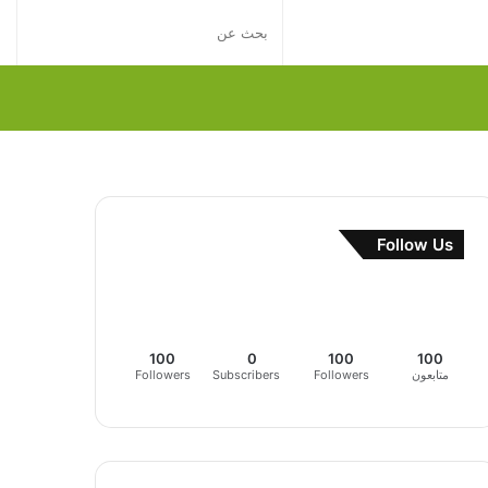
إضافة
بحث
عمود
عن
جانبي
Follow Us
100
0
100
100
متابعون
Followers
Subscribers
Followers