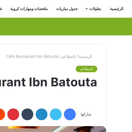
الرئيسية
بطولات
جدول مباريات
ملخصات ومهارات كروية
شر
الرئيسية
/
المطاعم
/
Café Restaurant Ibn Batouta
المطاعم
rant Ibn Batouta
فيسبوك
تويتر
لينكدإن
بينتي
شاركها