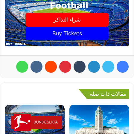
شراء التذاكر
Buy Tickets
فيسبوك
تويتر
لينكدإن
بينتيريست
واتساب
مقالات ذات صلة