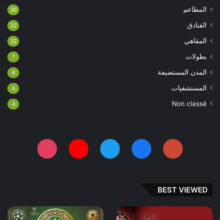
المطاعم
36
الفنادق
32
المقاهي
32
بطولات
7
المدن المستضيفة
6
المستشفيات
6
Non classé
4
BEST VIEWED