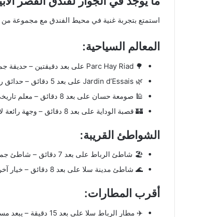
ما يوجد في الجوار لفندق القصر الأبيض (ITE PALACE Rabat
استمتع بتجربة غنية في محيط الفندق مع مجموعة من ال
المعالم السياحية:
🌳 Parc Hay Riad على بعد دقيقتين – حديقة جميلة تعتبر مكانًا مثاليًا للتنزه والاسترخاء.
🌿 Jardin d’Essais على بعد 5 دقائق – حدائق رائعة تتيح لك الاستمتاع بجمال الطبيعة.
🕌 صومعة حسان على بعد 8 دقائق – معلم تاريخي شهير يعكس العمارة المغربية التقليدية.
🏰 قصبة الوداية على بعد 8 دقائق – وجهة رائعة لاستكشاف التاريخ والثقافة المغربية.
الشواطئ القريبة:
🏖️ شاطئ الرباط على بعد 7 دقائق – شاطئ جميل للاستمتاع بأشعة الشمس والماء.
🌊 شاطئ مدينة سلا على بعد 8 دقائق – خيار آخر رائع لمحبي البحر.
أقرب المطارات:
✈️ مطار الرباط سلا على بعد 15 دقيقة – يبعد مسافة قصيرة، مع خيارات نقل مريحة.