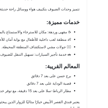
تتميز وحدات الضيوف بتكييف هواء ووسائل راحة حديثة،
خدمات مميزة:
☕ مقهى وردهة: مكان للاسترخاء والاستمتاع بال
👶 منطقة لعب داخلية للأطفال مع بوابة أمان للأطف
🚶‍♂️ جولات مشي لاستكشاف المنطقة المحيطة.
🚗 خدمة تأجير السيارات: تسهيل التنقل للضيوف 
المعالم القريبة:
برج حسن على بعد 7 دقائق
قصبة الوداية على بعد 7 دقائق
مطار الرباط-سلا على بعد 15 دقيقة، مع توفر خدمة نقل المطار (مقابل رسوم إضافية).
يعتبر فندق القصر الأبيض خيارًا مثاليًا للزوار الذين ي