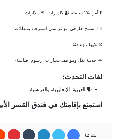
🔒 أمن 24 ساعة، 📹 كاميرات، 🚨 إنذارات
🏊‍♂️ مسبح خارجي مع كراسي استرخاء ومظلات
❄️ تكييف وتدفئة
🚗 خدمة نقل ومواقف سيارات (رسوم إضافية)
لغات التحدث:
🗣️
العربية
،
الإنجليزية
، و
الفرنسية
.
استمتع بإقامتك في فندق القصر الأب
فيسبوك
تويتر
لينكدإن
بينتي
شاركها