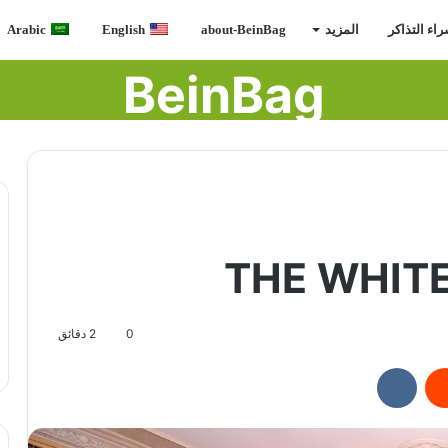
اء التذاكر
المزيد
about-BeinBag
English
Arabic
BeinBag
THE WHIT
0
2 دقائق
ريست