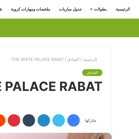
الرئيسية
بطولات
جدول مباريات
ملخصات ومهارات كروية
شر
الرئيسية
/
الفنادق
/
THE WHITE PALACE RABAT
الفنادق
E PALACE RABAT
فيسبوك
تويتر
لينكدإن
بينتي
شاركها