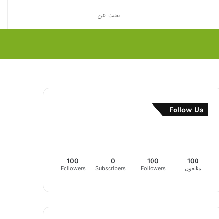
إضافة
بحث
عمود
عن
جانبي
Follow Us
100
0
100
100
متابعون
Followers
Subscribers
Followers