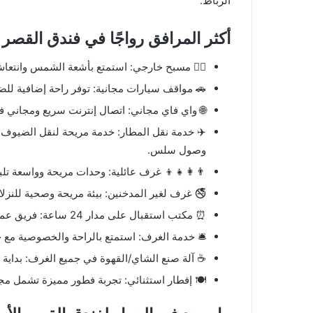
الرباط.
أكثر المرافق رواجًا في فندق القصر 
🏊‍♂️ مسبح خارجي: استمتع بأشعة الشمس وانتعاش
🚗 مواقف سيارات مجانية: توفر راحة إضافية للض
🌐 واي فاي مجاني: اتصال إنترنت سريع ومجاني في 
✈️ خدمة نقل المطار: خدمة مريحة لنقل الضيوف 
وصول سلس.
👨‍👩‍👧‍👦 غرف عائلية: وحدات مريحة وواسعة تلب
🚭 غرف لغير المدخنين: بيئة مريحة وصحية للنزلا
⏰ مكتب استقبال على مدار 24 ساعة: فريق عمل متاح دائمًا لتلبية احتياجات الضيوف في أي وقت.
🛎️ خدمة الغرف: استمتع بالراحة والخصوصية مع 
☕ آلة صنع الشاي/القهوة في جميع الغرف: بداية 
🍽️ إفطار استثنائي: تجربة فطور مميزة تشمل مجم