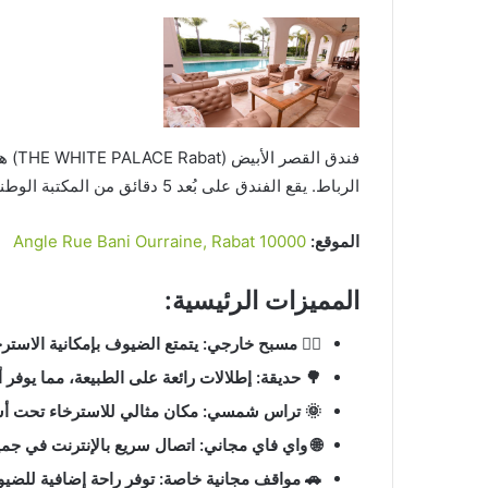
فندق 
الرباط. يقع الفندق على بُعد 5 دقائق من المكتبة الوطنية للمملكة المغربية، ويتميز بمجموعة من المرافق الفاخرة.
الموقع:
Angle Rue Bani Ourraine, Rabat 10000
المميزات الرئيسية:
🏊‍♂️ مسبح خارجي: يتمتع الضيوف بإمكانية الاست
🌳 حديقة: إطلالات رائعة على الطبيعة، مما يوفر أ
🌞 تراس شمسي: مكان مثالي للاسترخاء تحت أ
🌐 واي فاي مجاني: اتصال سريع بالإنترنت في جميع
🚗 مواقف مجانية خاصة: توفر راحة إضافية للضيو