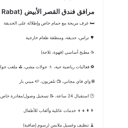
مرافق فندق القصر الأبيض (THE WHITE PALACE Rabat)
🛏️ غرف مريحة مع حمام خاص وإطلالة على الحديقة
🌳 تراس، حديقة، ومنطقة طعام خارجية
☕ مطبخ أساسي (قهوة، ثلاجة)
⚽ فعاليات رياضية حية، 🚶 جولات مشي، ⛳ ملعب جو
🌐 واي فاي مجاني، 📺 تلفزيون، 🍉 ميني بار
🕒 استقبال 24 ساعة، 📝 تسجيل وصول/مغادرة خاص، 🤵 كونسيرج
👨‍👩‍👧‍👦 خدمات عائلية وألعاب للأطفال
🧹 تنظيف وغسيل ملابس (رسوم إضافية)