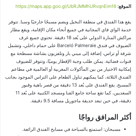
الموقع:
https://maps.app.goo.gl/UbRJMMhURvqnEim16
يقع هذا الفندق في منطقة النخيل ويضم مسبحًا خارجيًا وسبا. تتوفر
خدمة الواي فاي المجانية في جميع أنحاء مكان الإقامة، ويقع مطار
مراكش المنارة الدولي على بُعد 18 دقيقة. تحتوي جميع غرف
الضيوف في فندق Barceló Palmeraie على حمام داخلي، وتشمل
شرفة أو تراس، إضافة إلى ميني بار وتلفزيون بشاشة مسطحة مع
قنوات فضائية. يمكن طلب وجبة الإفطار يوميًا، وتتوفر للضيوف
إمكانية الاختيار من بين المأكولات المغربية أو العالمية في مطاعم
الفندق الثلاثة، كما يمكنهم تناول الطعام على التراس الموجود بجانب
المسبح. يقع الفندق على بُعد 13 دقيقة من قصر باهية وقبور
السعديين، كما تقع ساحة جامع الفنا ومسجد الكتبية على بُعد 11
دقيقة، في حين تبعد حديقة ماجوريل مسافة 9.5 دقيقة.
أكثر المرافق رواجًا
مسبحان: استمتع بالسباحة في مسابح الفندق الرائعة.