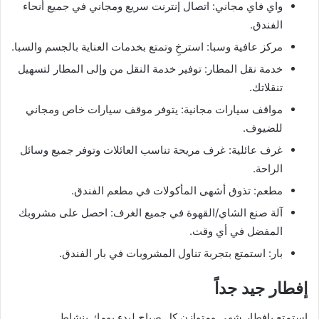
واي فاي مجاني: اتصال إنترنت سريع ومجاني في جميع أنحاء
الفندق.
مركز عافية وسبا: استرخِ وتمتع بخدمات العناية بالجسم والسبا.
خدمة نقل المطار: توفير خدمة النقل من وإلى المطار لتسهيل
تنقلاتك.
مواقف سيارات مجانية: يتوفر موقف سيارات خاص ومجاني
للضيوف.
غرف عائلية: غرف مريحة تناسب العائلات وتوفر جميع وسائل
الراحة.
مطعم: تذوق أشهى المأكولات في مطعم الفندق.
آلة صنع الشاي/القهوة في جميع الغرف: احصل على مشروبك
المفضل في أي وقت.
بار: استمتع بتجربة تناول المشروبات في بار الفندق.
إفطار جيد جداً
استمتع بإفطار شهي ومتوازن كل صباح لبدء يومك بنشاط.